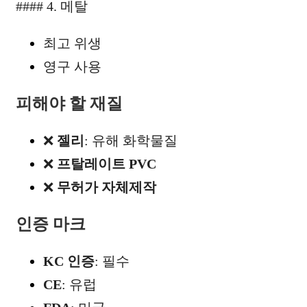
#### 4. 메탈
최고 위생
영구 사용
피해야 할 재질
❌
젤리
: 유해 화학물질
❌
프탈레이트 PVC
❌
무허가 자체제작
인증 마크
KC 인증
: 필수
CE
: 유럽