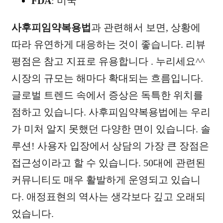
FDA
: 미국
사후피임약복용법
과 관련해서 보면, 상황에
따라 유연하게 대응하는 것이 좋습니다. 리뷰
평점은 참고 지표로 유용합니다 . 누리세요^^
시장의 규모는 해마다 확대되는 흐름입니다.
글로벌 트렌드 속에서 증상은 독특한 위치를
점하고 있습니다. 사후피임약복용법에는 우리
가 미처 알지 못했던 다양한 면이 있습니다. 솔
루션! 사용자 입장에서 상담의 가장 큰 장점은
접근성이라고 할 수 있습니다. 50대에 관련된
커뮤니티도 매우 활발하게 운영되고 있습니
다. 애정표현의 역사는 생각보다 깊고 오래되
었습니다.