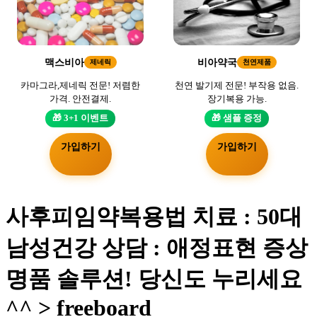
맥스비아
비아약국
제네릭
천연제품
카마그라,제네릭 전문! 저렴한
천연 발기제 전문! 부작용 없음.
가격. 안전결제.
장기복용 가능.
🎁 3+1 이벤트
🎁 샘플 증정
가입하기
가입하기
사후피임약복용법 치료 : 50대
남성건강 상담 : 애정표현 증상
명품 솔루션! 당신도 누리세요
^^ > freeboard