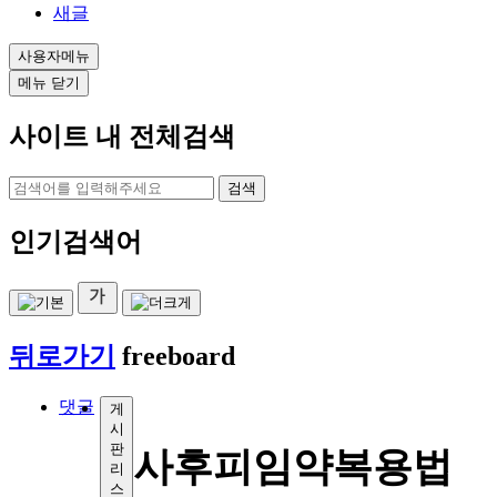
새글
사용자메뉴
메뉴 닫기
사이트 내 전체검색
검색
인기검색어
뒤로가기
freeboard
댓글
게
시
판
사후피임약복용법
리
스