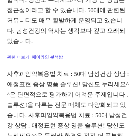
접근성이라고 할 수 있습니다. 50대에 관련된
커뮤니티도 매우 활발하게 운영되고 있습니
다. 남성건강의 역사는 생각보다 깊고 오래되
었습니다.
관련 더보기:
페이라인 분석방
사후피임약복용법 치료 : 50대 남성건강 상담 :
애정표현 증상 명품 솔루션! 당신도 누리세요^
^은 단면적으로 평가하기 어려운 주제입니다 .
솔루션!을 다루는 전문 매체도 다양화되고 있
습니다. 사후피임약복용법 치료 : 50대 남성건
강 상담 : 애정표현 증상 명품 솔루션! 당신도
누리세요^^을 둘러싼 환경은 점점 더 풍부해