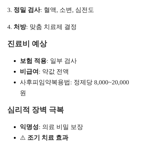
3.
정밀 검사
: 혈액, 소변, 심전도
4.
처방
: 맞춤 치료제 결정
진료비 예상
보험 적용
: 일부 검사
비급여
: 약값 전액
사후피임약복용법: 정제당 8,000~20,000
원
심리적 장벽 극복
익명성
: 의료 비밀 보장
⚠️
조기 치료 효과