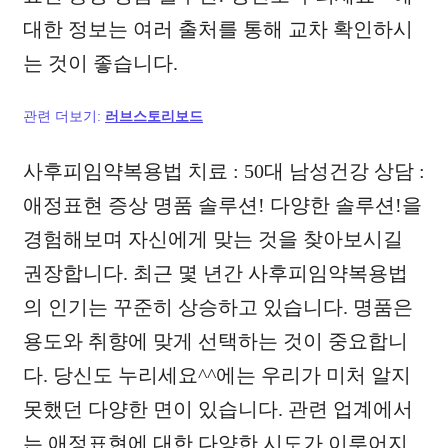
대한 정보는 여러 출처를 통해 교차 확인하시
는 것이 좋습니다.
관련 더보기:
러브스토리보드
사후피임약복용법 치료 : 50대 남성건강 상담 :
애정표현 증상 명품 솔루션! 다양한 솔루션!을
경험해보며 자신에게 맞는 것을 찾아보시길
권장합니다. 최근 몇 년간 사후피임약복용법
의 인기는 꾸준히 상승하고 있습니다. 명품은
용도와 취향에 맞게 선택하는 것이 중요합니
다. 당신도 누리세요^^에는 우리가 미처 알지
못했던 다양한 면이 있습니다. 관련 업계에서
는 애정표현에 대한 다양한 시도가 이루어지