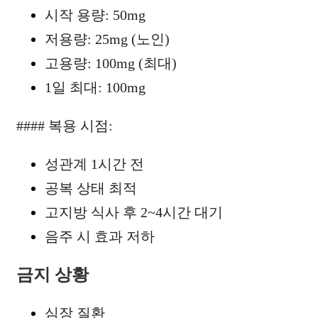
시작 용량: 50mg
저용량: 25mg (노인)
고용량: 100mg (최대)
1일 최대: 100mg
#### 복용 시점:
성관계 1시간 전
공복 상태 최적
고지방 식사 후 2~4시간 대기
음주 시 효과 저하
금지 상황
심장 질환