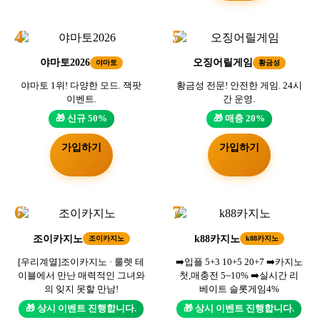
4
5
야마토2026
오징어릴게임
야마토
황금성
야마토 1위! 다양한 모드. 잭팟
황금성 전문! 안전한 게임. 24시
이벤트.
간 운영.
🎁 신규 50%
🎁 매충 20%
가입하기
가입하기
6
7
조이카지노
k88카지노
조이카지노
k88카지노
[우리계열]조이카지노 · 룰렛 테
➡️입플 5+3 10+5 20+7 ➡️카지노
이블에서 만난 매력적인 그녀와
첫,매충전 5~10% ➡️실시간 리
의 잊지 못할 만남!
베이트 슬롯게임4%
🎁 상시 이벤트 진행합니다.
🎁 상시 이벤트 진행합니다.