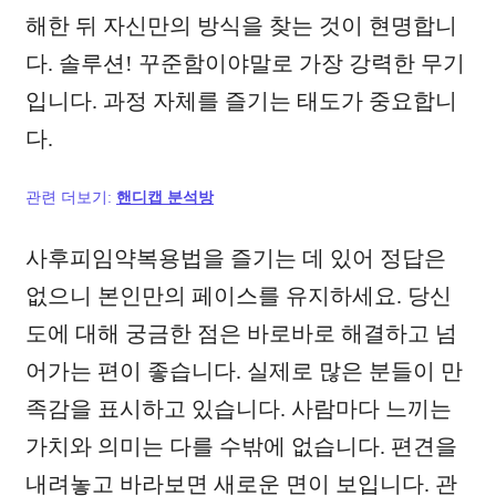
해한 뒤 자신만의 방식을 찾는 것이 현명합니
다. 솔루션! 꾸준함이야말로 가장 강력한 무기
입니다. 과정 자체를 즐기는 태도가 중요합니
다.
관련 더보기:
핸디캡 분석방
사후피임약복용법을 즐기는 데 있어 정답은
없으니 본인만의 페이스를 유지하세요. 당신
도에 대해 궁금한 점은 바로바로 해결하고 넘
어가는 편이 좋습니다. 실제로 많은 분들이 만
족감을 표시하고 있습니다. 사람마다 느끼는
가치와 의미는 다를 수밖에 없습니다. 편견을
내려놓고 바라보면 새로운 면이 보입니다. 관